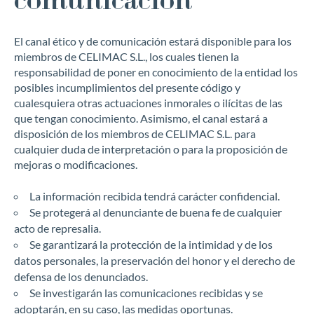
comunicación
El canal ético y de comunicación estará disponible para los
miembros de CELIMAC S.L., los cuales tienen la
Mensaje
responsabilidad de poner en conocimiento de la entidad los
posibles incumplimientos del presente código y
cualesquiera otras actuaciones inmorales o ilícitas de las
que tengan conocimiento. Asimismo, el canal estará a
disposición de los miembros de CELIMAC S.L. para
cualquier duda de interpretación o para la proposición de
He leído y acepto los
términos y condiciones
mejoras o modificaciones.
La información recibida tendrá carácter confidencial.
Se protegerá al denunciante de buena fe de cualquier
acto de represalia.
Se garantizará la protección de la intimidad y de los
datos personales, la preservación del honor y el derecho de
defensa de los denunciados.
Se investigarán las comunicaciones recibidas y se
adoptarán, en su caso, las medidas oportunas.