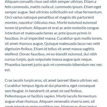
Aliquam convallis risus sed nibh semper ultrices. Etiam a
felis commodo, mattis nulla ut, commodo ipsum. Etiam eget
semper augue. Sed ultricies sollicitudin est vitae fermentum.
Orci varius natoque penatibus et magnis dis parturient
montes, nascetur ridiculus mus. Morbi euismod euismod
lorem id pretium. Aliquam et erat ac ante molestie congue.
Interdum et malesuada fames ac ante ipsum primis in
faucibus. In ut imperdiet massa. Curabitur quis mollis lorem,
sit amet rhoncus augue. Quisque malesuada lacus nec velit
dignissim finibus. Etiam id tellus sit amet massa sagittis
eleifend. Donec faucibus, mi eu blandit euismod, dui nibh
cursus turpis, quis vulputate massa augue quis neque.
Phasellus laoreet justo quis mi commodo bibendum nec nec
est.
Cras iaculis turpis eros, sit amet laoreet libero ultrices vel.
Curabitur tempus ligula at dui pharetra, eget consequat
sem feugiat. In hendrerit sit amet mi sed finibus.
Pellentesque ut facilisis sapien. Morbi iaculis fermentum
augue vitae rhoncus. Aliquam venenatis viverra sem, sit
amet interdum enim porttitor nec. Maecenas diam lectus,