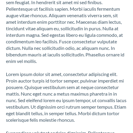
sem feugiat. In hendrerit sit amet mi sed finibus.
Pellentesque ut facilisis sapien. Morbi iaculis fermentum
augue vitae rhoncus. Aliquam venenatis viverra sem, sit
amet interdum enim porttitor nec. Maecenas diam lectus,
tincidunt vitae aliquam eu, sollicitudin in purus. Nulla at
interdum magna. Sed egestas libero eu ligula commodo, at
condimentum leo facilisis. Fusce consectetur vulputate
dictum. Nulla nec sollicitudin odio, ac aliquam nunc. In
bibendum mauris at iaculis sollicitudin. Phasellus ornare id
¿Te podemos asesorar?
enim vel mollis.
Somos profesionales del mundo de la fachada
Lorem ipsum dolor sit amet, consectetur adipiscing elit.
Proin auctor turpis id tortor semper, pulvinar imperdiet mi
posuere. Quisque vestibulum sem at neque consectetur
mattis. Nunc eget nunc a metus maximus pharetra in in
nunc. Sed eleifend lorem eu ipsum tempor, ut convallis lacus
Nombre*
vestibulum. Ut dignissim orci rutrum semper tempus. Etiam
eget blandit tellus, in semper tellus. Morbi dictum tortor
scelerisque felis molestie rhoncus.
E-mail*
Suspendisse volutpat sodales dignissim. Pellentesque