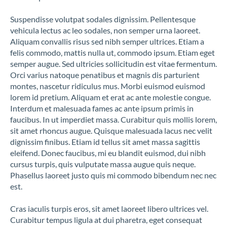
Suspendisse volutpat sodales dignissim. Pellentesque
vehicula lectus ac leo sodales, non semper urna laoreet.
Aliquam convallis risus sed nibh semper ultrices. Etiam a
felis commodo, mattis nulla ut, commodo ipsum. Etiam eget
semper augue. Sed ultricies sollicitudin est vitae fermentum.
Orci varius natoque penatibus et magnis dis parturient
montes, nascetur ridiculus mus. Morbi euismod euismod
lorem id pretium. Aliquam et erat ac ante molestie congue.
Interdum et malesuada fames ac ante ipsum primis in
faucibus. In ut imperdiet massa. Curabitur quis mollis lorem,
sit amet rhoncus augue. Quisque malesuada lacus nec velit
dignissim finibus. Etiam id tellus sit amet massa sagittis
eleifend. Donec faucibus, mi eu blandit euismod, dui nibh
cursus turpis, quis vulputate massa augue quis neque.
Phasellus laoreet justo quis mi commodo bibendum nec nec
est.
Cras iaculis turpis eros, sit amet laoreet libero ultrices vel.
Curabitur tempus ligula at dui pharetra, eget consequat