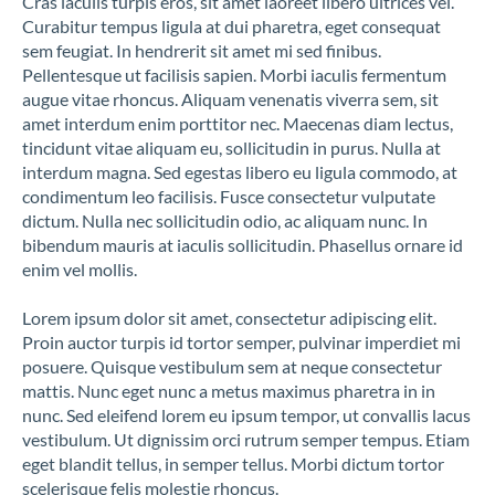
Cras iaculis turpis eros, sit amet laoreet libero ultrices vel.
Curabitur tempus ligula at dui pharetra, eget consequat
sem feugiat. In hendrerit sit amet mi sed finibus.
Pellentesque ut facilisis sapien. Morbi iaculis fermentum
augue vitae rhoncus. Aliquam venenatis viverra sem, sit
amet interdum enim porttitor nec. Maecenas diam lectus,
tincidunt vitae aliquam eu, sollicitudin in purus. Nulla at
interdum magna. Sed egestas libero eu ligula commodo, at
condimentum leo facilisis. Fusce consectetur vulputate
dictum. Nulla nec sollicitudin odio, ac aliquam nunc. In
bibendum mauris at iaculis sollicitudin. Phasellus ornare id
enim vel mollis.
Lorem ipsum dolor sit amet, consectetur adipiscing elit.
Proin auctor turpis id tortor semper, pulvinar imperdiet mi
posuere. Quisque vestibulum sem at neque consectetur
mattis. Nunc eget nunc a metus maximus pharetra in in
nunc. Sed eleifend lorem eu ipsum tempor, ut convallis lacus
vestibulum. Ut dignissim orci rutrum semper tempus. Etiam
eget blandit tellus, in semper tellus. Morbi dictum tortor
scelerisque felis molestie rhoncus.