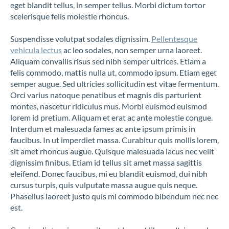
eget blandit tellus, in semper tellus. Morbi dictum tortor
scelerisque felis molestie rhoncus.
Suspendisse volutpat sodales dignissim.
Pellentesque
vehicula lectus
ac leo sodales, non semper urna laoreet.
Aliquam convallis risus sed nibh semper ultrices. Etiam a
felis commodo, mattis nulla ut, commodo ipsum. Etiam eget
semper augue. Sed ultricies sollicitudin est vitae fermentum.
Orci varius natoque penatibus et magnis dis parturient
montes, nascetur ridiculus mus. Morbi euismod euismod
lorem id pretium. Aliquam et erat ac ante molestie congue.
Interdum et malesuada fames ac ante ipsum primis in
faucibus. In ut imperdiet massa. Curabitur quis mollis lorem,
sit amet rhoncus augue. Quisque malesuada lacus nec velit
dignissim finibus. Etiam id tellus sit amet massa sagittis
eleifend. Donec faucibus, mi eu blandit euismod, dui nibh
cursus turpis, quis vulputate massa augue quis neque.
Phasellus laoreet justo quis mi commodo bibendum nec nec
est.