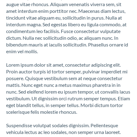
augue vitae rhoncus. Aliquam venenatis viverra sem, sit
amet interdum enim porttitor nec. Maecenas diam lectus,
tincidunt vitae aliquam eu, sollicitudin in purus. Nulla at
interdum magna. Sed egestas libero eu ligula commodo, at
condimentum leo facilisis. Fusce consectetur vulputate
dictum. Nulla nec sollicitudin odio, ac aliquam nunc. In
bibendum mauris at iaculis sollicitudin. Phasellus ornare id
enim vel mollis.
Lorem ipsum dolor sit amet, consectetur adipiscing elit.
Proin auctor turpis id tortor semper, pulvinar imperdiet mi
posuere. Quisque vestibulum sem at neque consectetur
mattis. Nunc eget nunc a metus maximus pharetra in in
nunc. Sed eleifend lorem eu ipsum tempor, ut convallis lacus
vestibulum. Ut dignissim orci rutrum semper tempus. Etiam
eget blandit tellus, in semper tellus. Morbi dictum tortor
scelerisque felis molestie rhoncus.
Suspendisse volutpat sodales dignissim. Pellentesque
vehicula lectus ac leo sodales, non semper urna laoreet.