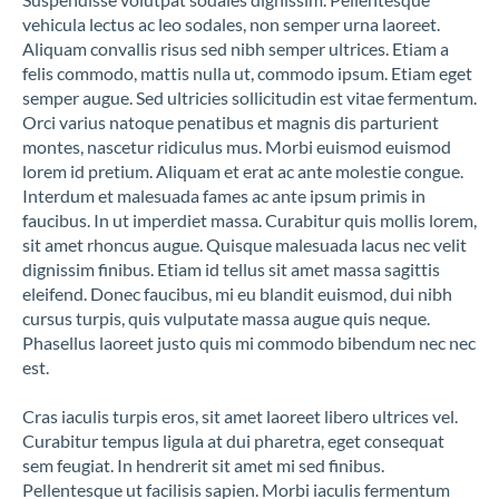
vehicula lectus ac leo sodales, non semper urna laoreet.
Aliquam convallis risus sed nibh semper ultrices. Etiam a
felis commodo, mattis nulla ut, commodo ipsum. Etiam eget
semper augue. Sed ultricies sollicitudin est vitae fermentum.
Teléfono*
Orci varius natoque penatibus et magnis dis parturient
montes, nascetur ridiculus mus. Morbi euismod euismod
lorem id pretium. Aliquam et erat ac ante molestie congue.
Interdum et malesuada fames ac ante ipsum primis in
Mensaje
faucibus. In ut imperdiet massa. Curabitur quis mollis lorem,
sit amet rhoncus augue. Quisque malesuada lacus nec velit
dignissim finibus. Etiam id tellus sit amet massa sagittis
eleifend. Donec faucibus, mi eu blandit euismod, dui nibh
cursus turpis, quis vulputate massa augue quis neque.
Phasellus laoreet justo quis mi commodo bibendum nec nec
He leído y acepto los
términos y condiciones
est.
Cras iaculis turpis eros, sit amet laoreet libero ultrices vel.
Curabitur tempus ligula at dui pharetra, eget consequat
sem feugiat. In hendrerit sit amet mi sed finibus.
Pellentesque ut facilisis sapien. Morbi iaculis fermentum